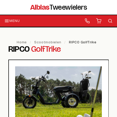
Alblas
Tweewielers
MENU
Home
/
Scootmobielen
/
RIPCO GolfTrike
RIPCO
GolfTrike