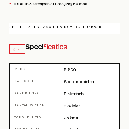
iDEAL in 3 termijnen of SprayPay 60 mnd
SPECIFICATIES
OMSCHRIJVING
VERGELIJKBAAR
Speci
ficaties
§ A
MERK
RIPCO
CATEGORIE
Scootmobielen
AANDRIJVING
Elektrisch
AANTAL WIELEN
3-wieler
TOPSNELHEID
45 km/u