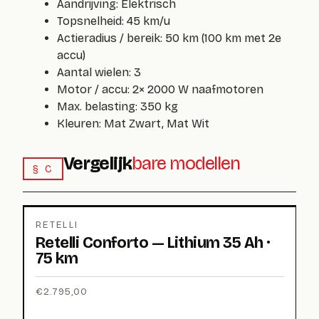
Aandrijving:
Elektrisch
Topsnelheid:
45 km/u
Actieradius / bereik:
50 km (100 km met 2e
accu)
Aantal wielen:
3
Motor / accu:
2× 2000 W naafmotoren
Max. belasting:
350 kg
Kleuren:
Mat Zwart, Mat Wit
Vergelijk
bare modellen
§ C
RETELLI
Retelli Conforto — Lithium 35 Ah ·
75 km
€
2.795,00