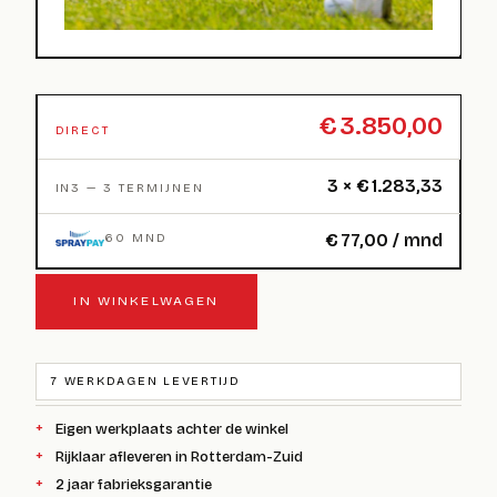
€
3.850,00
DIRECT
3 ×
€
1.283,33
IN3 — 3 TERMIJNEN
€
77,00
/ mnd
60 MND
IN WINKELWAGEN
7 WERKDAGEN LEVERTIJD
Eigen werkplaats achter de winkel
Rijklaar afleveren in Rotterdam-Zuid
2 jaar fabrieksgarantie