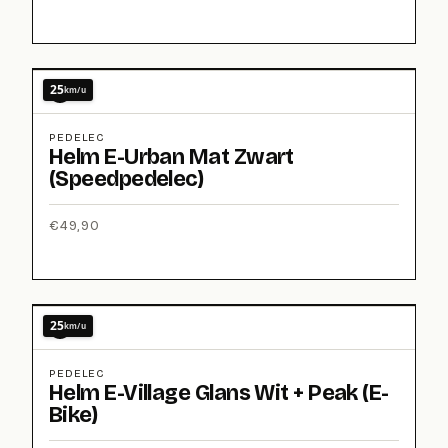
25
km/u
PEDELEC
Helm E-Urban Mat Zwart
(Speedpedelec)
€
49,90
25
km/u
PEDELEC
Helm E-Village Glans Wit + Peak (E-
Bike)