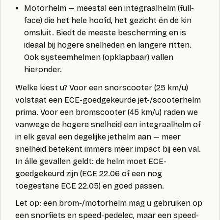
Motorhelm
— meestal een
integraalhelm
(full-
face) die het hele hoofd, het gezicht én de kin
omsluit. Biedt de meeste bescherming en is
ideaal bij hogere snelheden en langere ritten.
Ook systeemhelmen (opklapbaar) vallen
hieronder.
Welke kiest u? Voor een
snorscooter (25 km/u)
volstaat een ECE-goedgekeurde jet-/scooterhelm
prima. Voor een
bromscooter (45 km/u)
raden we
vanwege de hogere snelheid een integraalhelm of
in elk geval een degelijke jethelm aan — meer
snelheid betekent immers meer impact bij een val.
In álle gevallen geldt: de helm moet ECE-
goedgekeurd zijn (ECE 22.06 of een nog
toegestane ECE 22.05) en goed passen.
Let op:
een brom-/motorhelm mag u gebruiken op
een snorfiets en speed-pedelec, maar een speed-