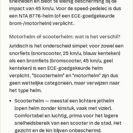
snelheden en biedt te weinig bescherming bij de
impact van 45 km/u. Voor de speed-pedelec is dus
een
NTA 8776-helm
(of een ECE-goedgekeurde
brom-/motorhelm) verplicht.
Motorhelm of scooterhelm: wat is het verschil?
Juridisch is het onderscheid simpel: voor zowel een
snorfiets (snorscooter, 25 km/u, blauw kenteken)
als een bromfiets (bromscooter, 45 km/u, geel
kenteken) is een
ECE-goedgekeurde helm
verplicht. "Scooterhelm" en "motorhelm" zijn dus
geen wettelijke categorieën, maar verwijzen naar
het
type
helm.
Scooterhelm
— meestal een lichtere
jethelm
(open helm zonder kinstuk, vaak met vizier).
Comfortabel en luchtig, prima voor het lagere
snelheidsbereik van een scooter in de stad. Het
gezicht en de kin blijven onbeschermd.