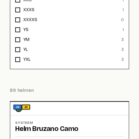
1
XXXS
1
XXXXS
0
YS
1
YM
3
YL
3
YXL
3
89
helmen
25
45
SYSTEEM
Helm Bruzano Camo