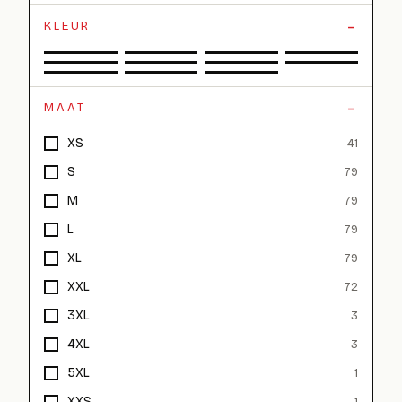
KLEUR
MAAT
XS
41
S
79
M
79
L
79
XL
79
XXL
72
3XL
3
4XL
3
5XL
1
XXS