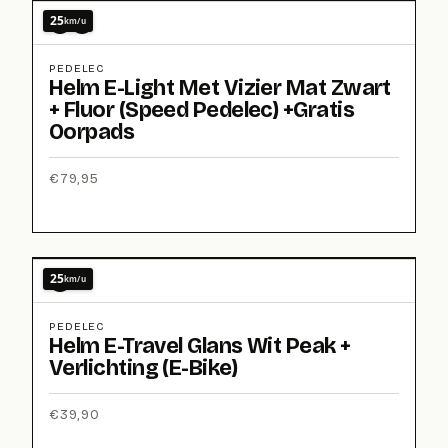
25
km/u
PEDELEC
Helm E-Light Met Vizier Mat Zwart
+ Fluor (Speed Pedelec) +Gratis
Oorpads
€
79,95
25
km/u
PEDELEC
Helm E-Travel Glans Wit Peak +
Verlichting (E-Bike)
€
39,90