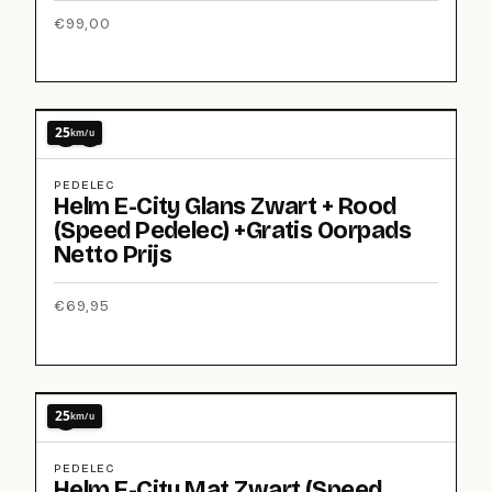
€
99,00
25
km/u
PEDELEC
Helm E-City Glans Zwart + Rood
(Speed Pedelec) +Gratis Oorpads
Netto Prijs
€
69,95
25
km/u
PEDELEC
Helm E-City Mat Zwart (Speed