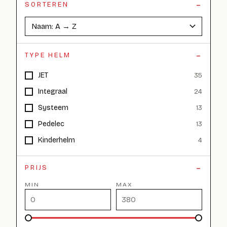
SORTEREN
TYPE HELM
JET
35
Integraal
24
Systeem
13
Pedelec
13
Kinderhelm
4
PRIJS
MIN
MAX