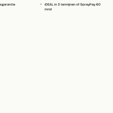
ksgarantie
iDEAL in 3 termijnen of SprayPay 60
mnd