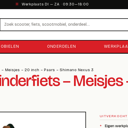
※
Werkplaats DI — ZA · 09:30—18:00
Zoeken
OBIELEN
ONDERDELEN
WERKPLAA
s – Meisjes – 20 inch – Paars – Shimano Nexus 3
derfiets – Meisjes –
UITVERKOCHT
Eigen werkpl