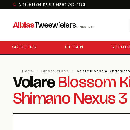
※
Snelle levering uit eigen voorraad
Alblas
Tweewielers
SINDS 1937
SCOOTERS
FIETSEN
SCOOTM
Home
/
Kinderfietsen
/
Volare Blossom Kinderfiet
Volare
Blossom Kin
Shimano Nexus 3