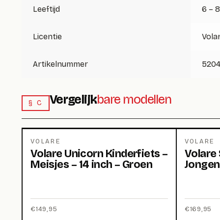
Leeftijd
6 – 8
Licentie
Vola
Artikelnummer
520
Vergelijk
bare modellen
§ C
VOLARE
VOLARE
Volare Unicorn Kinderfiets –
Volare 
Meisjes – 14 inch – Groen
Jongens
€
149,95
€
169,95