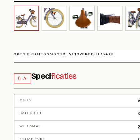
SPECIFICATIES
OMSCHRIJVING
VERGELIJKBAAR
Speci
ficaties
§ A
MERK
V
CATEGORIE
K
WIELMAAT
2
FRAME TYPE