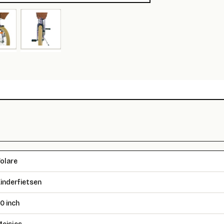
olare
inderfietsen
0 inch