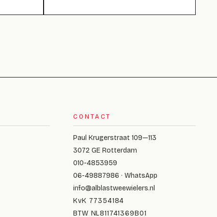
CONTACT
Paul Krugerstraat 109—113
3072 GE Rotterdam
010-4853959
06-49887986 · WhatsApp
info@alblastweewielers.nl
KvK 77354184
BTW NL811741369B01