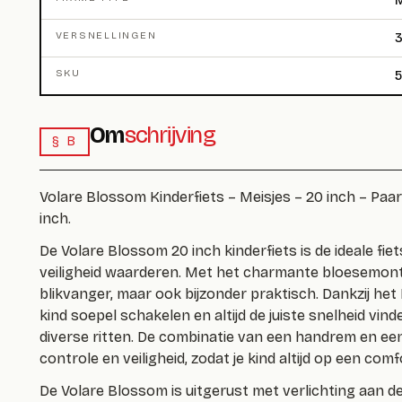
M
VERSNELLINGEN
3
SKU
Om
schrijving
§ B
Volare Blossom Kinderfiets – Meisjes – 20 inch – Paa
inch.
De Volare Blossom 20 inch kinderfiets is de ideale fiet
veiligheid waarderen. Met het charmante bloesemontw
blikvanger, maar ook bijzonder praktisch. Dankzij he
kind soepel schakelen en altijd de juiste snelheid vin
diverse ritten. De combinatie van een handrem en ee
controle en veiligheid, zodat je kind altijd op een co
De Volare Blossom is uitgerust met verlichting aan d