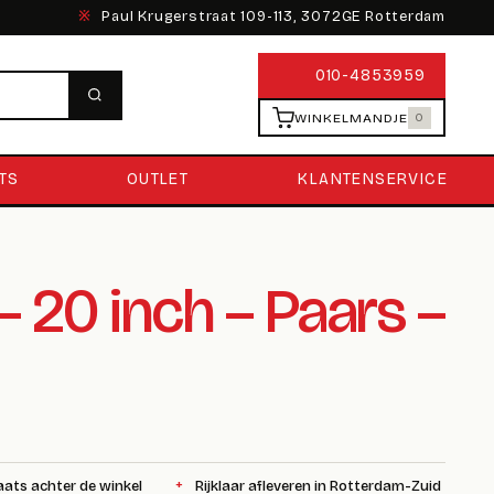
※
Paul Krugerstraat 109-113, 3072GE Rotterdam
010-4853959
WINKELMANDJE
0
TS
OUTLET
KLANTENSERVICE
 20 inch – Paars –
aats achter de winkel
Rijklaar afleveren in Rotterdam-Zuid