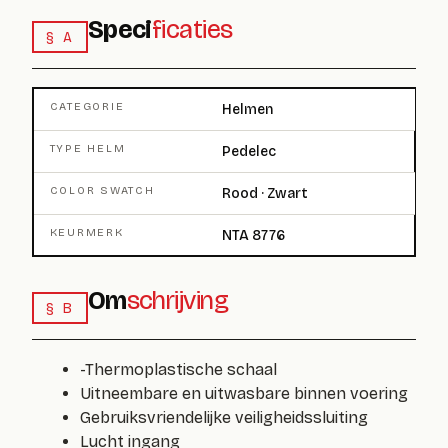
Speci
ficaties
§ A
CATEGORIE
Helmen
TYPE HELM
Pedelec
COLOR SWATCH
Rood · Zwart
KEURMERK
NTA 8776
Om
schrijving
§ B
-Thermoplastische schaal
Uitneembare en uitwasbare binnen voering
Gebruiksvriendelijke veiligheidssluiting
Lucht ingang