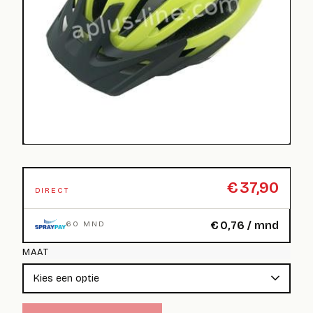
€
37,90
DIRECT
€
0,76
/ mnd
60 MND
MAAT