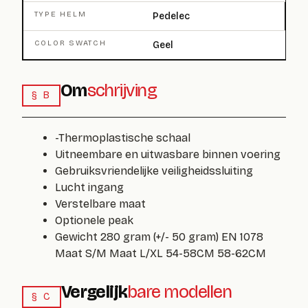
TYPE HELM
Pedelec
COLOR SWATCH
Geel
Om
schrijving
§ B
-Thermoplastische schaal
Uitneembare en uitwasbare binnen voering
Gebruiksvriendelijke veiligheidssluiting
Lucht ingang
Verstelbare maat
Optionele peak
Gewicht 280 gram (+/- 50 gram) EN 1078
Maat S/M Maat L/XL 54-58CM 58-62CM
Vergelijk
bare modellen
§ C