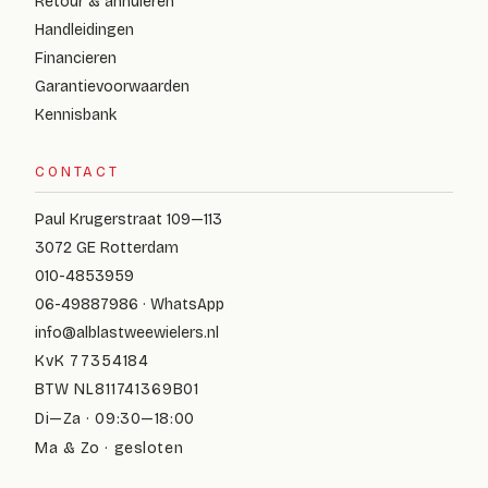
Retour & annuleren
Handleidingen
Financieren
Garantievoorwaarden
Kennisbank
CONTACT
Paul Krugerstraat 109—113
3072 GE Rotterdam
010-4853959
06-49887986 · WhatsApp
info@alblastweewielers.nl
KvK 77354184
BTW NL811741369B01
Di—Za · 09:30—18:00
Ma & Zo · gesloten