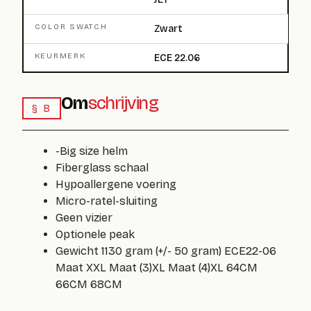
COLOR SWATCH
Zwart
KEURMERK
ECE 22.06
Om
schrijving
§ B
-Big size helm
Fiberglass schaal
Hypoallergene voering
Micro-ratel-sluiting
Geen vizier
Optionele peak
Gewicht 1130 gram (+/- 50 gram) ECE22-06
Maat XXL Maat (3)XL Maat (4)XL 64CM
66CM 68CM