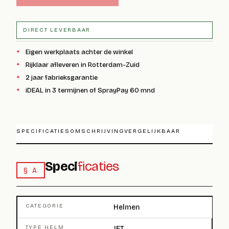
DIRECT LEVERBAAR
Eigen werkplaats achter de winkel
Rijklaar afleveren in Rotterdam-Zuid
2 jaar fabrieksgarantie
iDEAL in 3 termijnen of SprayPay 60 mnd
SPECIFICATIES
OMSCHRIJVING
VERGELIJKBAAR
Speci
ficaties
§ A
CATEGORIE
Helmen
TYPE HELM
JET