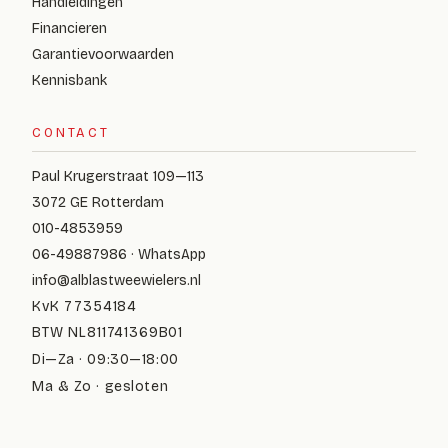
Handleidingen
Financieren
Garantievoorwaarden
Kennisbank
CONTACT
Paul Krugerstraat 109—113
3072 GE Rotterdam
010-4853959
06-49887986 · WhatsApp
info@alblastweewielers.nl
KvK 77354184
BTW NL811741369B01
Di—Za · 09:30—18:00
Ma & Zo · gesloten