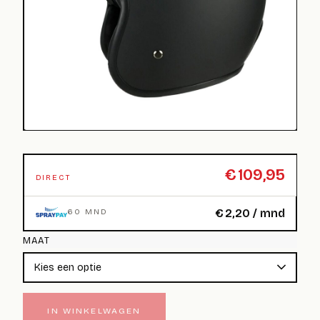
€
109,95
DIRECT
€
2,20
/ mnd
60 MND
MAAT
IN WINKELWAGEN