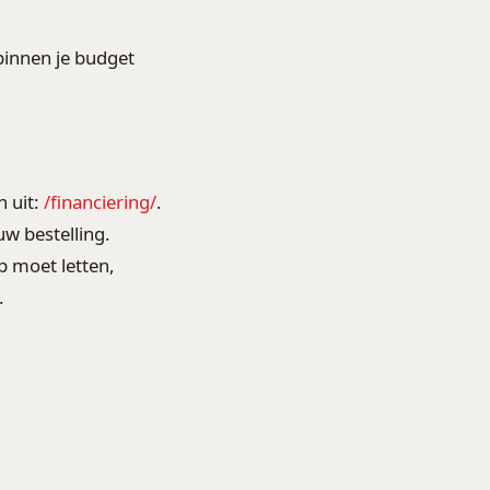
binnen je budget
 uit:
/financiering/
.
uw bestelling.
p moet letten,
.