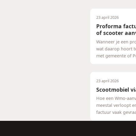
23 april 2026
Proforma fact
of scooter aa
Wanneer je een pro
wat daarop hoort t
met gemeente of 
23 april 2026
Scootmobiel v
Hoe een Wmo-aanv
meestal verloopt 
factuur vaak gevra