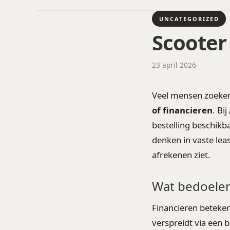
UNCATEGORIZED
Scooter
23 april 2026
Veel mensen zoeke
of financieren
. Bi
bestelling beschikb
denken in vaste lea
afrekenen ziet.
Wat bedoelen
Financieren betekent
verspreidt via een b