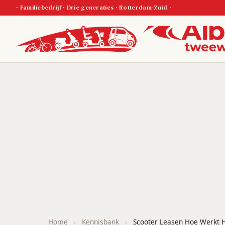
· Familiebedrijf · Drie generaties · Rotterdam-Zuid ·
Home
›
Kennisbank
›
Scooter Leasen Hoe Werkt 