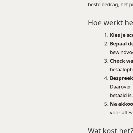
bestelbedrag, het p
Hoe werkt het
Kies je s
Bepaal d
bewindvoe
Check wat
betaalopti
Bespreek
Daarover 
betaald is
Na akkoo
voor aflev
Wat kost het