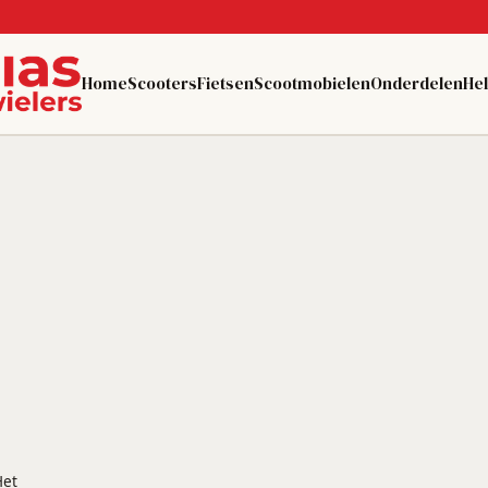
Home
Scooters
Fietsen
Scootmobielen
Onderdelen
He
Het