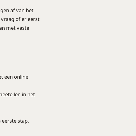
ngen af van het
vraag of er eerst
len met vaste
t een online
meetellen in het
.
 eerste stap.