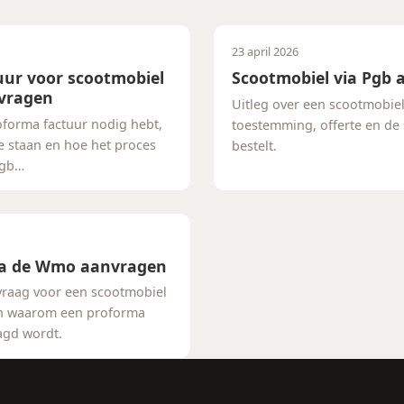
23 april 2026
uur voor scootmobiel
Scootmobiel via Pgb
nvragen
Uitleg over een scootmobiel
forma factuur nodig hebt,
toestemming, offerte en de 
e staan en hoe het proces
bestelt.
Pgb…
ia de Wmo aanvragen
raag voor een scootmobiel
en waarom een proforma
agd wordt.