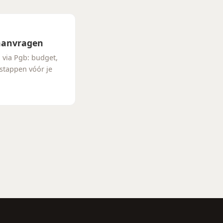
 aanvragen
 via Pgb: budget,
stappen vóór je