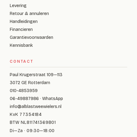
Levering
Retour & annuleren
Handleidingen
Financieren
Garantievoorwaarden
Kennisbank
CONTACT
Paul Krugerstraat 109—113
3072 GE Rotterdam
010-4853959
06-49887986 · WhatsApp
info@alblastweewielers.nl
KvK 77354184
BTW NL811741369B01
Di—Za · 09:30—18:00