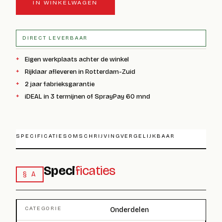
IN WINKELWAGEN
DIRECT LEVERBAAR
Eigen werkplaats achter de winkel
Rijklaar afleveren in Rotterdam-Zuid
2 jaar fabrieksgarantie
iDEAL in 3 termijnen of SprayPay 60 mnd
SPECIFICATIES
OMSCHRIJVING
VERGELIJKBAAR
Speci
ficaties
§ A
CATEGORIE
Onderdelen