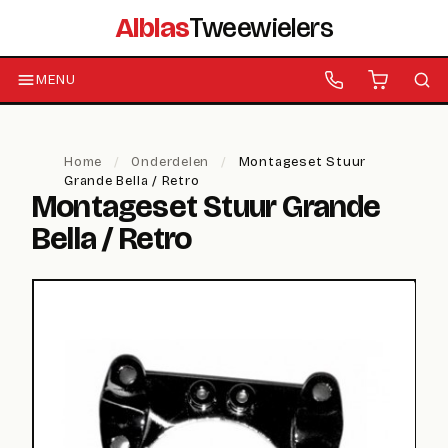
Alblas
Tweewielers
MENU
Home
/
Onderdelen
/
Montageset Stuur
Grande Bella / Retro
Montageset Stuur Grande
Bella / Retro