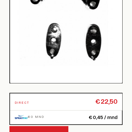
€
22,50
DIRECT
€
0,45
/ mnd
60 MND