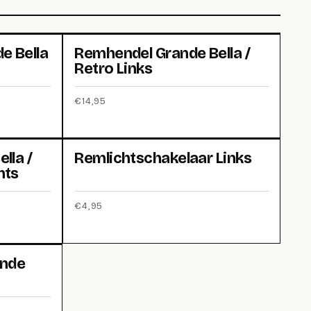
e Bella
Remhendel Grande Bella /
Retro Links
€
14,95
lla /
Remlichtschakelaar Links
hts
€
4,95
ande