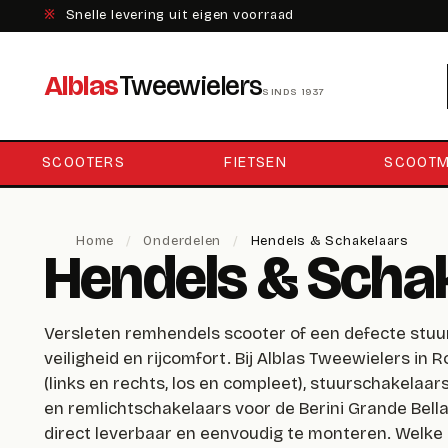
※
Snelle levering uit eigen voorraad
Alblas
Tweewielers
SINDS 1937
SCOOTERS
FIETSEN
SCOOTM
Home
/
Onderdelen
/
Hendels & Schakelaars
Hendels & Scha
Versleten remhendels scooter of een defecte stu
veiligheid en rijcomfort. Bij Alblas Tweewielers in
(links en rechts, los en compleet), stuurschakelaa
en remlichtschakelaars voor de Berini Grande Bella
direct leverbaar en eenvoudig te monteren. Welke