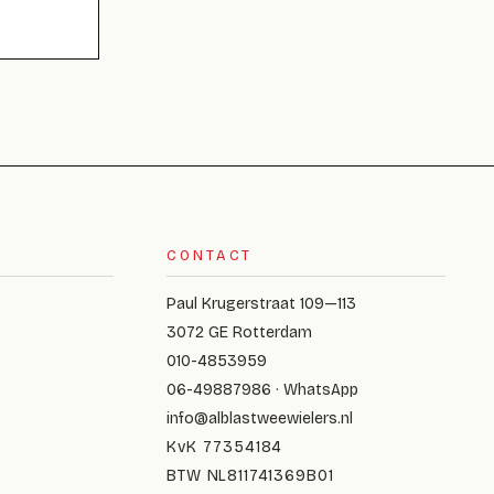
CONTACT
Paul Krugerstraat 109—113
3072 GE Rotterdam
010-4853959
06-49887986 · WhatsApp
info@alblastweewielers.nl
KvK 77354184
BTW NL811741369B01