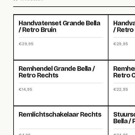
Handvatenset Grande Bella
Handva
/ Retro Bruin
/ Retro
€
29,95
€
29,95
Remhendel Grande Bella /
Remhen
Retro Rechts
Retro 
€
14,95
€
22,95
Remlichtschakelaar Rechts
Stuurs
Bella /