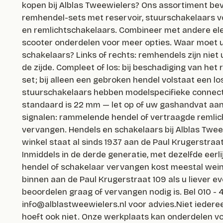
kopen bij Alblas Tweewielers? Ons assortiment be
remhendel-sets met reservoir, stuurschakelaars vo
en remlichtschakelaars. Combineer met andere elek
scooter onderdelen voor meer opties. Waar moet u 
schakelaars? Links of rechts: remhendels zijn niet 
de zijde. Compleet of los: bij beschadiging van het
set; bij alleen een gebroken hendel volstaat een lo
stuurschakelaars hebben modelspecifieke connec
standaard is 22 mm — let op of uw gashandvat aan 
signalen: rammelende hendel of vertraagde remlich
vervangen. Hendels en schakelaars bij Alblas Twe
winkel staat al sinds 1937 aan de Paul Krugerstraa
Inmiddels in de derde generatie, met dezelfde eerl
hendel of schakelaar vervangen kost meestal weini
binnen aan de Paul Krugerstraat 109 als u liever e
beoordelen graag of vervangen nodig is. Bel 010 - 
info@alblastweewielers.nl
voor advies.Niet iederee
hoeft ook niet. Onze werkplaats kan onderdelen v