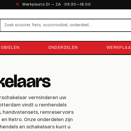
※
Werkplaats DI — ZA · 09:30—18:00
Zoeken
OBIELEN
ONDERDELEN
WERKPLAA
kelaars
urschakelaar verminderen uw
 Rotterdam vindt u remhendels
rs, handvatensets, remreservoirs
 en Retro. Onze onderdelen zijn
 hendels en schakelaars kunt u