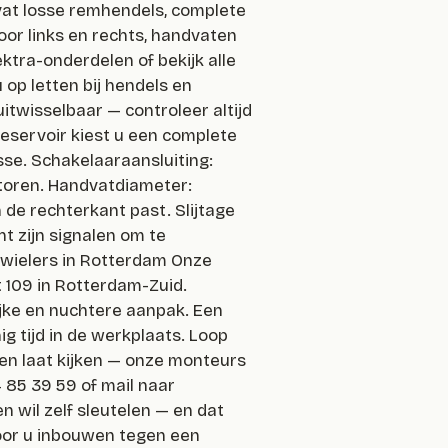
vat losse remhendels, complete
or links en rechts, handvaten
tra-onderdelen of bekijk alle
op letten bij hendels en
uitwisselbaar — controleer altijd
 reservoir kiest u een complete
sse. Schakelaaraansluiting:
toren. Handvatdiameter:
de rechterkant past. Slijtage
t zijn signalen om te
ewielers in Rotterdam Onze
t 109 in Rotterdam-Zuid.
ijke en nuchtere aanpak. Een
g tijd in de werkplaats. Loop
ven laat kijken — onze monteurs
4 85 39 59 of mail naar
n wil zelf sleutelen — en dat
oor u inbouwen tegen een