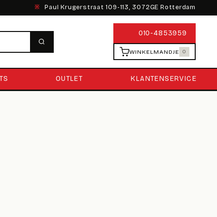
※
Paul Krugerstraat 109-113, 3072GE Rotterdam
010-4853959
WINKELMANDJE
0
TS
OUTLET
KLANTENSERVICE