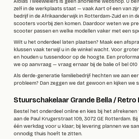
Alblas Tweewielers is geen anonieme webshop. U belt of
zelf in de werkplaats staat — vaak Aart of een van zij
bedrijf in de Afrikaanderwijk in Rotterdam-Zuid en in
scooters voorbij zien komen. Daardoor weten we pre
scooter passen en welke modellen vaker met een spe
Wilt u het onderdeel laten plaatsen? Maak een afspr
klussen vaak terwijl u in de winkel wacht. Voor grote
en houden u tussendoor op de hoogte. Een proforma 
we op aanvraag — vraag ernaar bij de balie of bel 010 
Als derde-generatie familiebedrijf hechten we aan eerli
probleem? Dan zeggen we dat gewoon en kijken we s
Stuurschakelaar Grande Bella / Retro
Bestel het onderdeel online en kies bij het afrekenen
aan de Paul Krugerstraat 109, 3072 GE Rotterdam. Bi
één werkdag voor u klaar; bij levering plannen we sam
onnodig thuis hoeft te zitten.