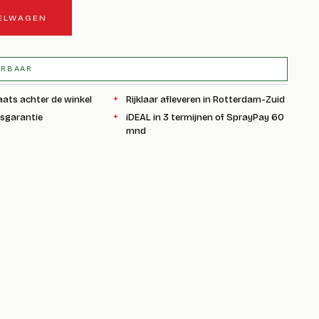
KELWAGEN
ERBAAR
aats achter de winkel
Rijklaar afleveren in Rotterdam-Zuid
ksgarantie
iDEAL in 3 termijnen of SprayPay 60
mnd