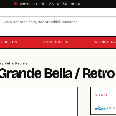
※
Werkplaats DI — ZA · 09:30—18:00
Zoeken
OBIELEN
ONDERDELEN
WERKPLAA
a / Retro Rechts
rande Bella / Retr
DIRECT
60 