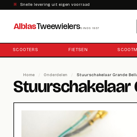
※
Snelle levering uit eigen voorraad
Alblas
Tweewielers
SINDS 1937
SCOOTERS
FIETSEN
SCOOTM
Home
/
Onderdelen
/
Stuurschakelaar Grande Bell
Stuurschakelaar G