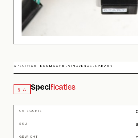
SPECIFICATIES
OMSCHRIJVING
VERGELIJKBAAR
Speci
ficaties
§ A
CATEGORIE
O
SKU
S
GEWICHT
0