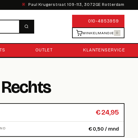
※
Paul Krugerstraat 109-113, 3072GE Rotterdam
010-4853959
WINKELMANDJE
0
TS
OUTLET
KLANTENSERVICE
o Rechts
€
24,95
€
0,50
/ mnd
MND