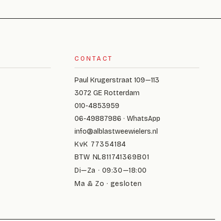
CONTACT
Paul Krugerstraat 109—113
3072 GE Rotterdam
010-4853959
06-49887986 · WhatsApp
info@alblastweewielers.nl
KvK 77354184
BTW NL811741369B01
Di—Za · 09:30—18:00
Ma & Zo · gesloten