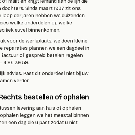
 mailt en krijgt iemand aan de lijn die
n dochters. Sinds maart 1937 zit ons
 de loop der jaren hebben we duizenden
cies welke onderdelen op welke
cifiek euvel binnenkomen.
aak voor de werkplaats; we doen kleine
re reparaties plannen we een dagdeel in
factuur of gespreid betalen regelen
– 4 85 39 59.
jk advies. Past dit onderdeel niet bij uw
amen verder.
 Rechts bestellen of ophalen
 tussen levering aan huis of ophalen
j ophalen leggen we het meestal binnen
en een dag die u past zodat u niet