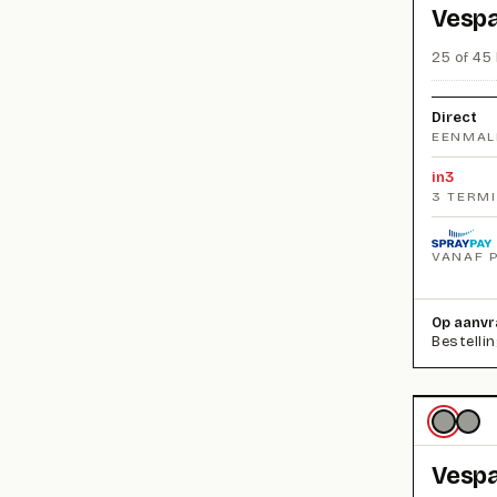
Vespa
25 of 45 
Direct
EENMAL
in3
3 TERM
VANAF 
Op aanvr
Bestelli
Vespa