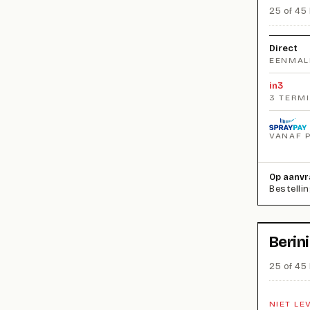
25 of 45 
Direct
EENMAL
in3
3 TERM
VANAF 
Op aanvr
Bestelli
Berin
25 of 45 
NIET LE