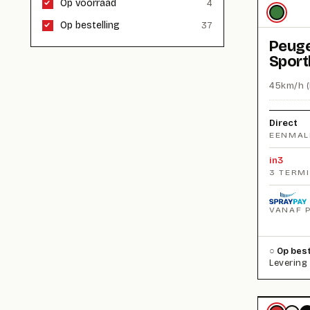
Op voorraad
4
Op bestelling
37
Peuge
Sport
45km/h (
Direct
EENMAL
in3
3 TERM
VANAF 
Op best
Levering