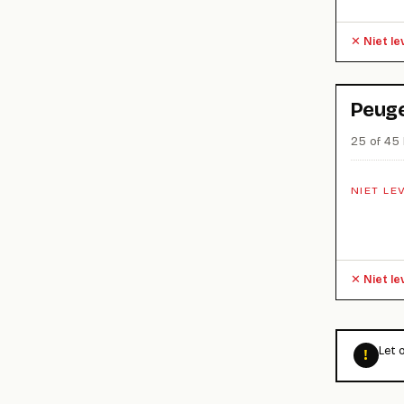
Niet l
Peuge
25 of 45 
NIET LE
Niet l
Let 
!