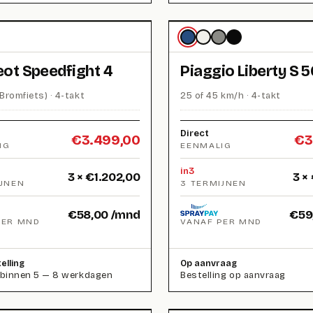
ot Speedfight 4
Piaggio Liberty S 5
Bromfiets) · 4-takt
25 of 45 km/h · 4-takt
Direct
€
3.499,00
€
3
IG
EENMALIG
in3
3 ×
€
1.202,00
3 ×
IJNEN
3 TERMIJNEN
€
58,00
/mnd
€
59
PER MND
VANAF PER MND
elling
Op aanvraag
 binnen 5 — 8 werkdagen
Bestelling op aanvraag