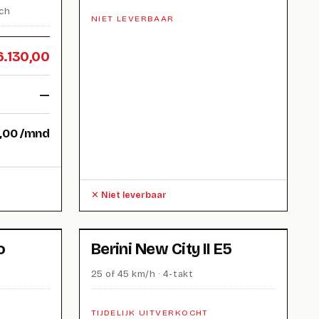
sch
NIET LEVERBAAR
6.130,00
—
,00
/mnd
Niet leverbaar
o
Berini New City II E5
25 of 45 km/h · 4-takt
TIJDELIJK UITVERKOCHT