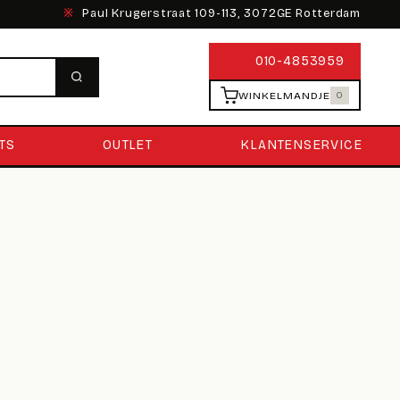
※
Paul Krugerstraat 109-113, 3072GE Rotterdam
010-4853959
WINKELMANDJE
0
TS
OUTLET
KLANTENSERVICE