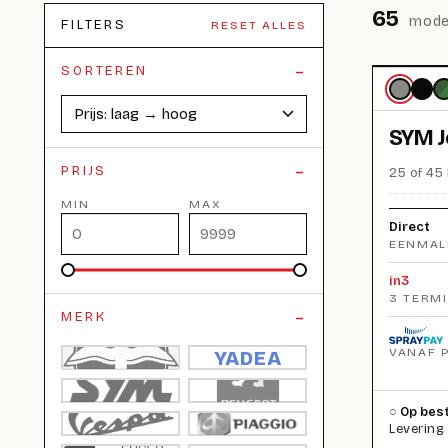
65
mode
FILTERS
RESET ALLES
SORTEREN
SYM J
PRIJS
25 of 45 
MIN
MAX
Direct
EENMAL
in3
3 TERM
MERK
VANAF 
YADEA
Op best
Levering