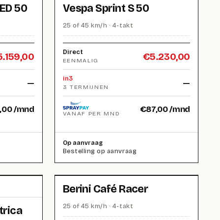
ED 50
Vespa Sprint S 50
25 of 45 km/h · 4-takt
Direct
5.159,00
€
5.230,00
EENMALIG
in3
—
—
3 TERMIJNEN
,00
/mnd
€
87,00
/mnd
VANAF PER MND
Op aanvraag
Bestelling op aanvraag
Berini Café Racer
25 of 45 km/h · 4-takt
trica