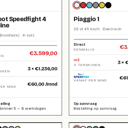
ot Speedfight 4
Piaggio 1
line
25 of 45 km/h · Elektrisch
Bromfiets) · 4-takt
Direct
€
3
EENMALIG
€
3.599,00
IG
in3
3 ×
3 TERMIJNEN
3 ×
€
1.236,00
IJNEN
€
61
VANAF PER MND
€
60,00
/mnd
PER MND
elling
Op aanvraag
 binnen 5 — 8 werkdagen
Bestelling op aanvraag