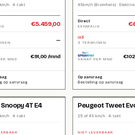
km/h · 4-takt
45km/h (Bromfiets) · Elektri
Direct
€
5.459,00
€
IG
EENMALIG
in3
—
IJNEN
3 TERMIJNEN
€
91,00
/mnd
€
102
PER MND
VANAF PER MND
aag
Op aanvraag
ng op aanvraag
Bestelling op aanvraag
i Snoopy 4T E4
Peugeot Tweet Ev
km/h · 4-takt
25 of 45 km/h · 4-takt
VERBAAR
NIET LEVERBAAR