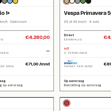
io 1+
Vespa Primavera 
km/h · Elektrisch
25 of 45 km/h · 4-takt
Direct
€
4.280,00
€
4
IG
EENMALIG
in3
—
IJNEN
3 TERMIJNEN
€
71,00
/mnd
€
81
PER MND
VANAF PER MND
aag
Op aanvraag
ng op aanvraag
Bestelling op aanvraag