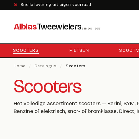
※
Snelle levering uit eigen voorraad
Alblas
Tweewielers
SINDS 1937
SCOOTERS
FIETSEN
SCOOTM
Home
/
Catalogus
/
Scooters
Scooters
Het volledige assortiment scooters — Berini, SYM,
Benzine of elektrisch, snor- of bromklasse. Direct, 