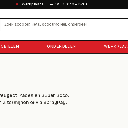
※
Werkplaats DI — ZA · 09:30—18:00
Zoeken
OBIELEN
ONDERDELEN
WERKPLAA
 Peugeot, Yadea en Super Soco.
in 3 termijnen of via SprayPay.