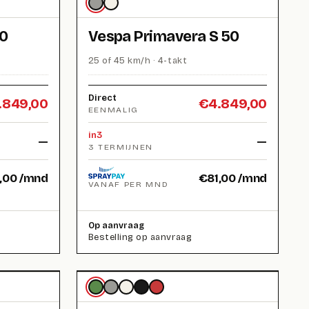
50
Vespa Primavera S 50
25 of 45 km/h · 4-takt
Direct
.849,00
€
4.849,00
EENMALIG
in3
—
—
3 TERMIJNEN
,00
/mnd
€
81,00
/mnd
VANAF PER MND
Op aanvraag
Bestelling op aanvraag