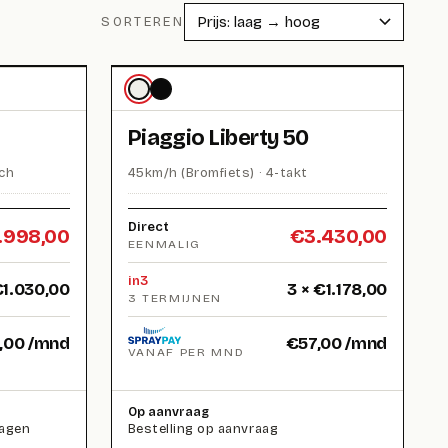
SORTEREN
Piaggio Liberty 50
sch
45km/h (Bromfiets) · 4-takt
Direct
.998,00
€
3.430,00
EENMALIG
in3
€
1.030,00
3 ×
€
1.178,00
3 TERMIJNEN
,00
/mnd
€
57,00
/mnd
VANAF PER MND
Op aanvraag
dagen
Bestelling op aanvraag