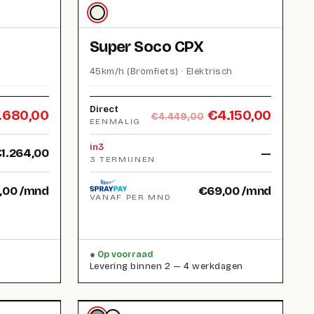
Super Soco CPX
45km/h (Bromfiets) · Elektrisch
Direct
.680,00
€
4.150,00
€
4.449,00
EENMALIG
in3
€
1.264,00
—
3 TERMIJNEN
,00
/mnd
€
69,00
/mnd
VANAF PER MND
Op voorraad
Levering binnen 2 — 4 werkdagen