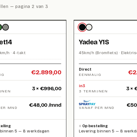
llen
— pagina 2 van 3
et14
Yadea Y1S
km/h · 4-takt
45km/h (Bromfiets) · Elektri
Direct
€
2.899,00
€
2
IG
EENMALIG
in3
3 ×
€
996,00
3 ×
IJNEN
3 TERMIJNEN
€
48,00
/mnd
€
50
PER MND
VANAF PER MND
elling
Op bestelling
 binnen 5 — 8 werkdagen
Levering binnen 5 — 8 werk