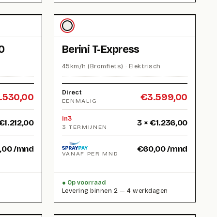
0
Berini T-Express
45km/h (Bromfiets) · Elektrisch
Direct
.530,00
€
3.599,00
EENMALIG
in3
€
1.212,00
3 ×
€
1.236,00
3 TERMIJNEN
,00
/mnd
€
60,00
/mnd
VANAF PER MND
Op voorraad
Levering binnen 2 — 4 werkdagen