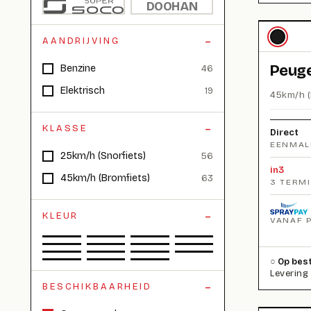
DOOHAN
AANDRIJVING
Peuge
Benzine
46
Elektrisch
19
45km/h (
KLASSE
Direct
EENMAL
25km/h (Snorfiets)
56
in3
45km/h (Bromfiets)
63
3 TERM
KLEUR
VANAF 
Op best
Levering
BESCHIKBAARHEID