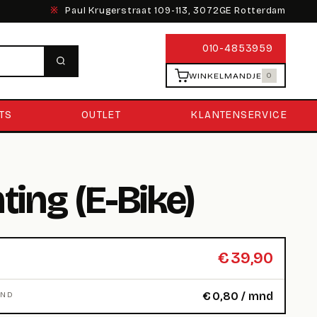
※
Paul Krugerstraat 109-113, 3072GE Rotterdam
010-4853959
WINKELMANDJE
0
TS
OUTLET
KLANTENSERVICE
ting (E-Bike)
€
39,90
€
0,80
/ mnd
MND