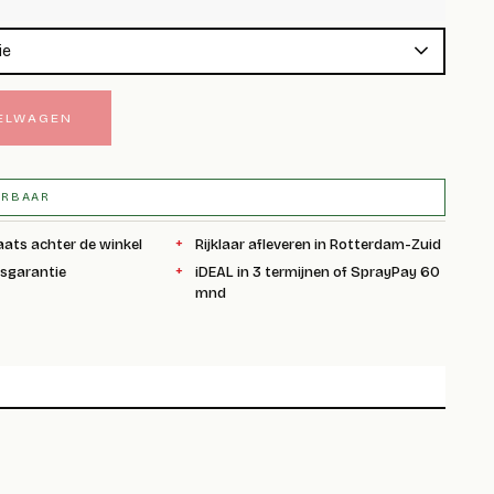
KELWAGEN
ERBAAR
aats achter de winkel
Rijklaar afleveren in Rotterdam-Zuid
ksgarantie
iDEAL in 3 termijnen of SprayPay 60
mnd