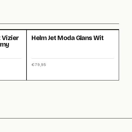
Vizier
Helm Jet Moda Glans Wit
rmy
€
79,95