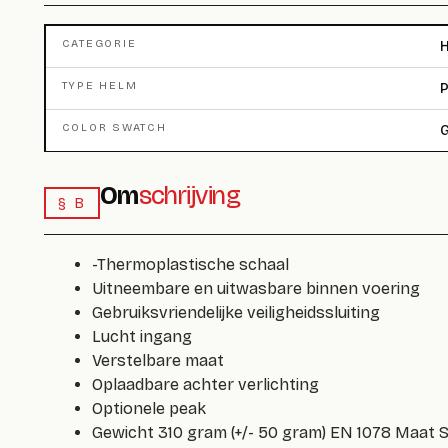
CATEGORIE
TYPE HELM
P
COLOR SWATCH
G
Om
schrijving
§ B
-Thermoplastische schaal
Uitneembare en uitwasbare binnen voering
Gebruiksvriendelijke veiligheidssluiting
Lucht ingang
Verstelbare maat
Oplaadbare achter verlichting
Optionele peak
Gewicht 310 gram (+/- 50 gram) EN 1078 Maa