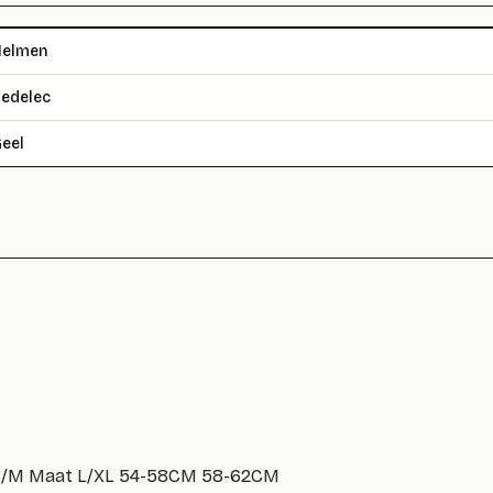
Helmen
edelec
eel
t S/M Maat L/XL 54-58CM 58-62CM