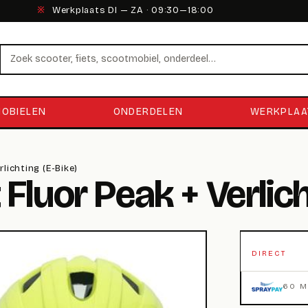
※
Werkplaats DI — ZA · 09:30—18:00
Zoeken
OBIELEN
ONDERDELEN
WERKPLAA
rlichting (E-Bike)
Fluor Peak + Verlich
DIRECT
60 