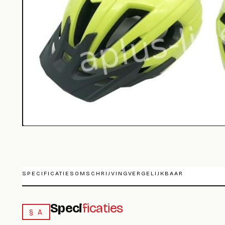
SPECIFICATIES
OMSCHRIJVING
VERGELIJKBAAR
Speci
ficaties
§ A